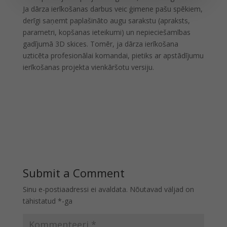
Ja dārza ierīkošanas darbus veic ģimene pašu spēkiem,
derīgi saņemt paplašināto augu sarakstu (apraksts,
parametri, kopšanas ieteikumi) un nepieciešamības
gadījumā 3D skices. Tomēr, ja dārza ierīkošana
uzticēta profesionālai komandai, pietiks ar apstādījumu
ierīkošanas projekta vienkāršotu versiju.
Submit a Comment
Sinu e-postiaadressi ei avaldata.
Nõutavad väljad on
tähistatud
*
-ga