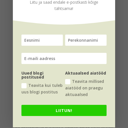
Liitu ja saad endale e-postkasti kõige
tähtsama!
Gājēju analīze, kas palīdz izlemt, kur un no kāda
Uued blogi
Aktuaalsed aiatööd
materiāla veidojami celiņi un laukumi;
postitused
Teavita millised
Skatu analīze, kas palīdz noskaidrot vēlamos un
Teavita kui tuleb
aiatööd on praegu
nevēlamos skatu punktus, kuri uzlabojami vai
uus blogi postitus
aktuaalsed
novēršami ar dārza dizaina metodēm;
Apstākļu analīze (augsne, mitruma un gaismas
LIITUN!
apstākļi), kas ir svarīgi pareizai augu izvēlei;
Kad apstādījumu projekts ir gatavs, dārzu viegli ierīkot.